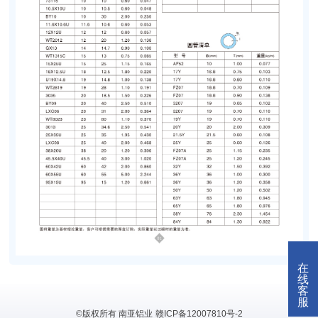
在
线
客
服
©版权所有 南亚铝业
赣ICP备12007810号-2